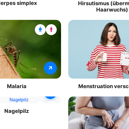
erpes simplex
Hirsutismus (über
Haarwuchs)
Malaria
Menstruation vers
Nagelpilz