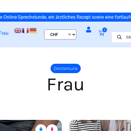
ne Online-Sprechstunde, ein ärztliches Rezept sowie eine fortlau
0
Frau
Doctorcura
Frau