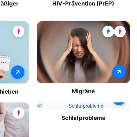
mäßiger
HIV-Prävention (PrEP)
Migräne
chieben
Schlafprobleme