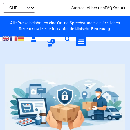
Startseite
Über uns
FAQ
Kontakt
Alle Preise beinhalten eine Online-Sprechstunde, ein ärztliches
Rezept sowie eine fortlaufende klinische Betreuung.
0