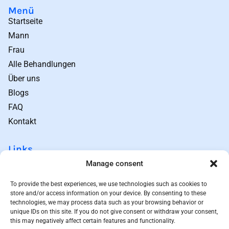
Menü
Startseite
Mann
Frau
Alle Behandlungen
Über uns
Blogs
FAQ
Kontakt
Links
Geschäftsbedingungen
Manage consent
Datenschutz
To provide the best experiences, we use technologies such as cookies to
Sitemap
store and/or access information on your device. By consenting to these
Rückgabebedingungen
technologies, we may process data such as your browsing behavior or
unique IDs on this site. If you do not give consent or withdraw your consent,
Preisprinzip
this may negatively affect certain features and functionality.