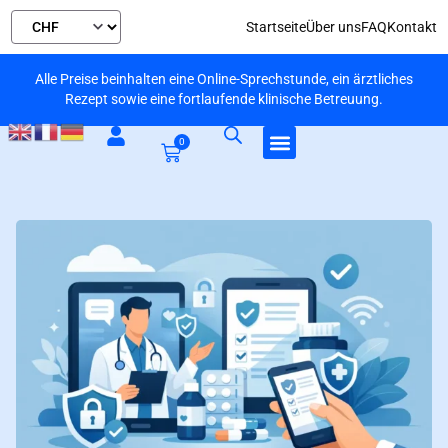
Startseite
Über uns
FAQ
Kontakt
Alle Preise beinhalten eine Online-Sprechstunde, ein ärztliches
Rezept sowie eine fortlaufende klinische Betreuung.
0