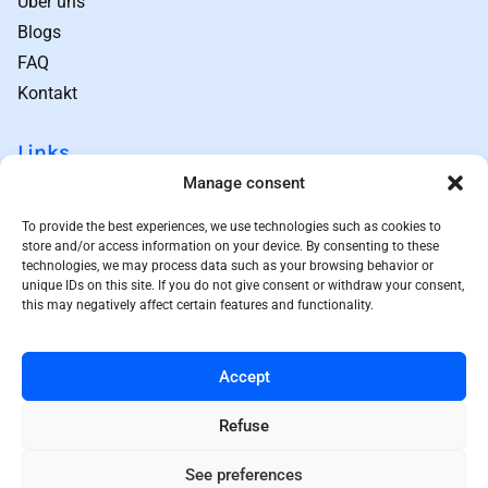
Über uns
Blogs
FAQ
Kontakt
Links
Geschäftsbedingungen
Manage consent
Datenschutz
To provide the best experiences, we use technologies such as cookies to
Sitemap
store and/or access information on your device. By consenting to these
Rückgabebedingungen
technologies, we may process data such as your browsing behavior or
unique IDs on this site. If you do not give consent or withdraw your consent,
Preisprinzip
this may negatively affect certain features and functionality.
Kontakt
Accept
08 550 55 433
contact@doctorcura.com
Refuse
Keizersgracht 241, 1016 EA,
Amsterdam, The Netherlands
See preferences