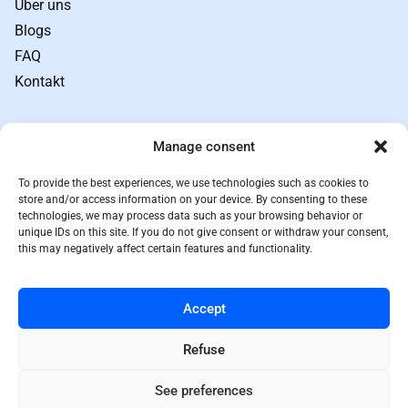
Über uns
Blogs
FAQ
Kontakt
Links
Manage consent
Geschäftsbedingungen
Datenschutz
To provide the best experiences, we use technologies such as cookies to
Sitemap
store and/or access information on your device. By consenting to these
technologies, we may process data such as your browsing behavior or
Rückgabebedingungen
unique IDs on this site. If you do not give consent or withdraw your consent,
this may negatively affect certain features and functionality.
Preisprinzip
Kontakt
Accept
08 550 55 433
contact@doctorcura.com
Refuse
Keizersgracht 241, 1016 EA,
See preferences
Amsterdam, The Netherlands