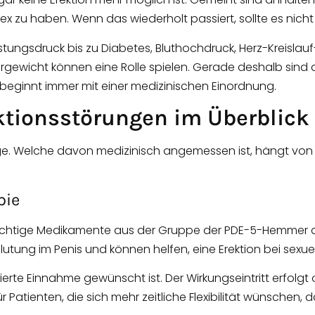
x zu haben. Wenn das wiederholt passiert, sollte es nich
istungsdruck bis zu Diabetes, Bluthochdruck, Herz-Kreisl
gewicht können eine Rolle spielen. Gerade deshalb sind d
beginnt immer mit einer medizinischen Einordnung.
ktionsstörungen im Überblick
ege. Welche davon medizinisch angemessen ist, hängt von
pie
flichtige Medikamente aus der Gruppe der PDE-5-Hemmer d
blutung im Penis und können helfen, eine Erektion bei sexue
erte Einnahme gewünscht ist. Der Wirkungseintritt erfolgt o
r Patienten, die sich mehr zeitliche Flexibilität wünschen,