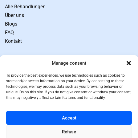
Alle Behandlungen
Über uns
Blogs
FAQ
Kontakt
Links
Manage consent
Geschäftsbedingungen
Datenschutz
To provide the best experiences, we use technologies such as cookies to
Sitemap
store and/or access information on your device. By consenting to these
technologies, we may process data such as your browsing behavior or
Rückgabebedingungen
unique IDs on this site. If you do not give consent or withdraw your consent,
this may negatively affect certain features and functionality.
Preisprinzip
Kontakt
Accept
08 550 55 433
contact@doctorcura.com
Refuse