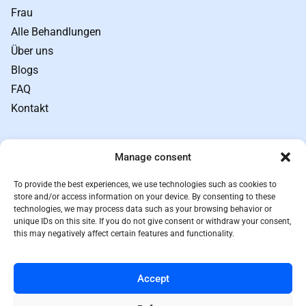
Frau
Alle Behandlungen
Über uns
Blogs
FAQ
Kontakt
Links
Manage consent
Geschäftsbedingungen
Datenschutz
To provide the best experiences, we use technologies such as cookies to
Sitemap
store and/or access information on your device. By consenting to these
technologies, we may process data such as your browsing behavior or
Rückgabebedingungen
unique IDs on this site. If you do not give consent or withdraw your consent,
this may negatively affect certain features and functionality.
Preisprinzip
Kontakt
Accept
08 550 55 433