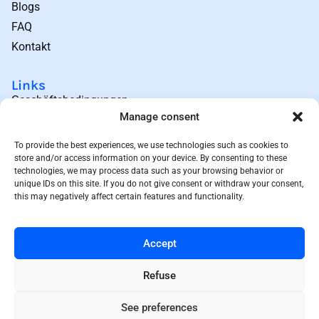
Blogs
FAQ
Kontakt
Links
Geschäftsbedingungen
Manage consent
Datenschutz
Sitemap
To provide the best experiences, we use technologies such as cookies to
store and/or access information on your device. By consenting to these
Rückgabebedingungen
technologies, we may process data such as your browsing behavior or
Preisprinzip
unique IDs on this site. If you do not give consent or withdraw your consent,
this may negatively affect certain features and functionality.
Kontakt
08 550 55 433
Accept
contact@doctorcura.com
Keizersgracht 241, 1016 EA,
Refuse
Amsterdam, The Netherlands
See preferences