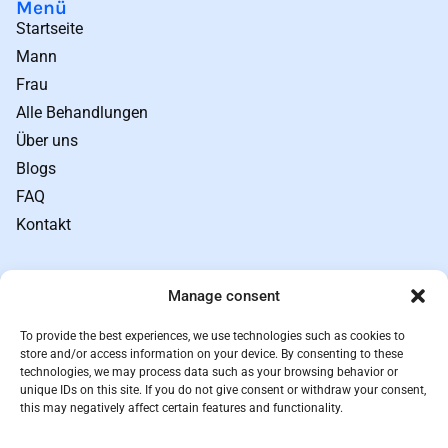
Menü
Startseite
Mann
Frau
Alle Behandlungen
Über uns
Blogs
FAQ
Kontakt
Links
Manage consent
Geschäftsbedingungen
Datenschutz
To provide the best experiences, we use technologies such as cookies to
Sitemap
store and/or access information on your device. By consenting to these
technologies, we may process data such as your browsing behavior or
Rückgabebedingungen
unique IDs on this site. If you do not give consent or withdraw your consent,
this may negatively affect certain features and functionality.
Preisprinzip